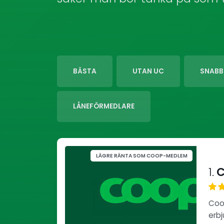
BÄSTA
UTAN UC
SNABB
LÅNEFÖRMEDLARE
LÄGRE RÄNTA SOM COOP-MEDLEM
1.
C
Coo
erbj