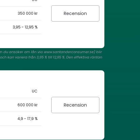
Recension
350 000 kr
3,95 - 12,95 %
r om du ansöker om lån via www.santanderconsumer.se) blir
ch kan variera från 3,95 % till 12,95 %. Den effektiva räntan
UC
Recension
600 000 kr
4,9 - 17,9 %