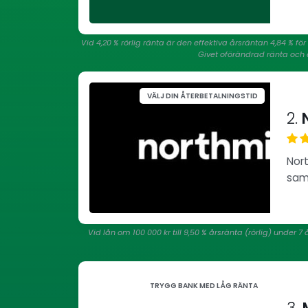
Vid 4,20 % rörlig ränta är den effektiva årsräntan 4,84 % f
Givet oförändrad ränta och a
VÄLJ DIN ÅTERBETALNINGSTID
2.
N
Nort
saml
Vid lån om 100 000 kr till 9,50 % årsränta (rörlig) under
TRYGG BANK MED LÅG RÄNTA