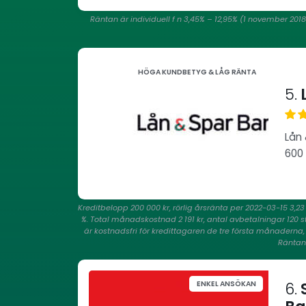
Räntan är individuell f n 3,45% – 12,95% (1 november 201
HÖGA KUNDBETYG & LÅG RÄNTA
5.
L
Lån 
600 
Kreditbelopp 200 000 kr, rörlig årsränta per 2022-03-15 3,2
%. Total månadskostnad 2 191 kr, antal avbetalningar 120 st
är kostnadsfri för kredittagaren de tre första månadern
Räntan 
6.
ENKEL ANSÖKAN