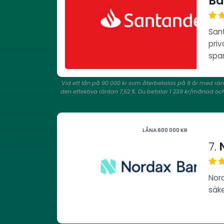
Ba
Sant
priv
spa
Vid ett lån på 90 000 kr som återbetalas på 8 år med rän
den effektiva räntan 7,52 %. Du betalar 1 239 kr/månad och a
LÅNA 600 000 KR
7.
N
Nord
säke