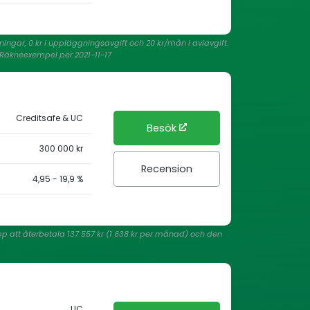
ningar, 0 kr i uppläggningsavgift och 20 kr/mån i aviavgift.
. Räkneexempel per 2021-11-17
Creditsafe & UC
Besök
300 000 kr
Recension
4,95 - 19,9 %
opp att återbetala 137 557 kr (1 638 kr per månad) och den
UC