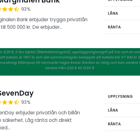
arginalen Bank
93%
LÅNA
inalen Bank erbjuder trygga privatlån
till 500 000 kr. De erbjuder…
RÄNTA
m 6,29 %, 5 års löptid (återbetalningstid), uppläggningsavgift på 0 kr och en a
 att betala är 1957 kr och det sammanlagda beloppet att betala blir 117 942 kr.
ndning tillämpas till närmaste högre krona. Räntan är rörlig och kan variera från
variera från 3,62 % till 21,63 %.
SevenDay
UPPLYSNING
93%
LÅNA
nDay erbjuder privatlån och billån
 säkerhet. Låg ränta och direkt
RÄNTA
ked…