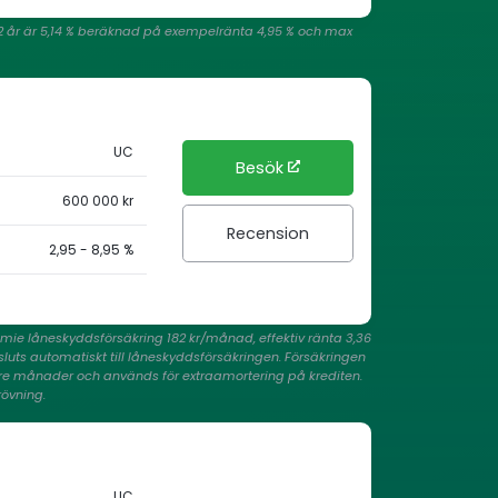
h 12 år är 5,14 % beräknad på exempelränta 4,95 % och max
UC
Besök
600 000 kr
Recension
2,95 - 8,95 %
remie låneskyddsförsäkring 182 kr/månad, effektiv ränta 3,36
nsluts automatiskt till låneskyddsförsäkringen. Försäkringen
tre månader och används för extraamortering på krediten.
rövning.
UC