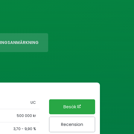
NINGSANMÄRKNING
UC
Besök
500 000 kr
Recension
3,70 - 9,90 %