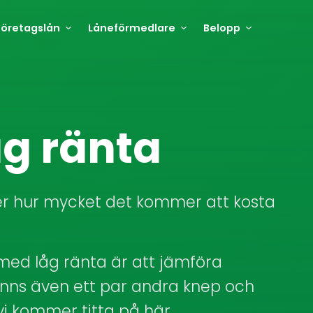
Företagslån
Låneförmedlare
Belopp
g ränta
 hur mycket det kommer att kosta
 med låg ränta är att jämföra
inns även ett par andra knep och
i kommer titta på här.