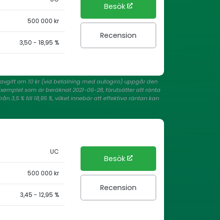
Besök
500 000 kr
Recension
3,50 - 18,95 %
viavgift om 10 kr (vid betalning med autogiro) uppgår den
 Exemplet som är beräknat 2021-06-28, förutsätter att ränta
 3,5 % till 18,95 %, vilket innebär att effektiva räntan kan
UC
Besök
500 000 kr
Recension
3,45 - 12,95 %