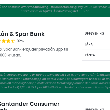
8) och bestäms efter kreditprövning. Effektivräntan enligt lag vid 125 000 kr oc
effektivränta är 14,60 %. Återbetalningstid 1 - 12 år.
ån & Spar Bank
UPPLYSNING
92%
LÅNA
& Spar Bank erbjuder privatlån upp till
000 kr utan…
RÄNTA
3 %, återbetalningstid 10 år, uppläggningsavgift 395 kr, aviavgift 0 kr/månad, p
. (annuitetslån). Totalt belopp att betala 256918 kr. Kredittagare under 65 år a
a, men ett månatligt belopp motsvarande försäkringspremien debiteras dessa 
är individuell, 2,95 - 8,95 % per 2022-03-15, och beslutas efter sedvanlig kreditp
Santander Consumer
UPPLYSNING