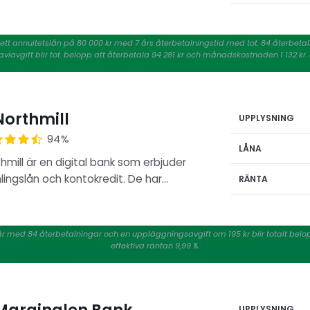
ör ett annuitetslån på 80 000 kr med 7 års återbetalningstid med tot. 84 återbetal
viavgift blir tot. belopp att återbetala 94 281 kr och månadskostnaden 1 132 kr
orthmill
UPPLYSNING
94%
LÅNA
hmill är en digital bank som erbjuder
ingslån och kontokredit. De har…
RÄNTA
 7 år med 84 återbetalningar och en uppläggningsavgift om 195 kr blir totalt bel
effektiva räntan 9,99 %.
UPPLYSNING