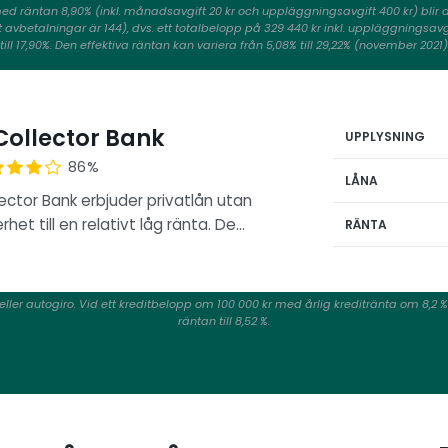
med räntan 8,90% (inkl. månadsavgift 20 kr och uppläggningsavgift 400 kr) blir 
avbetalningar är 144), dvs. ett totalbelopp på 329 440 kr inkl. uppläggningsavg
till 17,90%. Den effektiva räntan kan variera från 5,08% till 29,22% (november 2021)
ollector Bank
UPPLYSNING
86%
LÅNA
ector Bank erbjuder privatlån utan
rhet till en relativt låg ränta. De…
RÄNTA
 eller autogiro. Vid ett kreditbelopp om 100 000 kr med årlig kreditränta om 8,2 
räntan till 8,52 %.