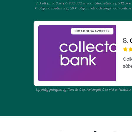
Vid ett privatlån på 200 000 kr som återbetalas på 12 år 
kr utgör avbetalning, 20 kr utgör månadsavgift och antalet 
INGA DOLDA AVGIFTER!
8.
C
Coll
säke
Uppläggningsavgiften är 0 kr. Aviavgift 0 kr vid e-faktura