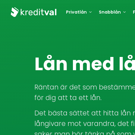
Privatlån
Snabblån
Lån med lå
Räntan är det som bestämmer
för dig att ta ett lån.
Det bästa sättet att hitta lån
långivare mot varandra, det f
saker man bör tänka på som v