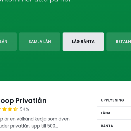
LÅN
SAMLA LÅN
LÅG RÄNTA
BETAL
oop Privatlån
UPPLYSNING
94%
LÅNA
p är en välkänd kedja som även
uder privatlån, upp till 500…
RÄNTA