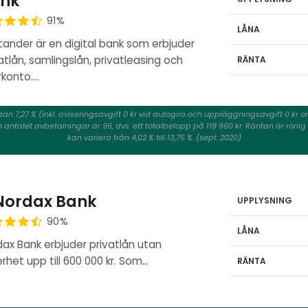
nk
91%
LÅNA
ander är en digital bank som erbjuder
atlån, samlingslån, privatleasing och
RÄNTA
rkonto.…
tan 7,27 % (inkl. aviseringsavgift 0 kr vid autogiro och uppläggningsavgift 0 k
ntalet avbetalningar är 96, dvs. ett totalbelopp på 118 960 kr. Räntan är rörlig o
kan variera från 4,02 % till 13,75 %. (sept. 2020)
ordax Bank
UPPLYSNING
90%
LÅNA
ax Bank erbjuder privatlån utan
rhet upp till 600 000 kr. Som…
RÄNTA