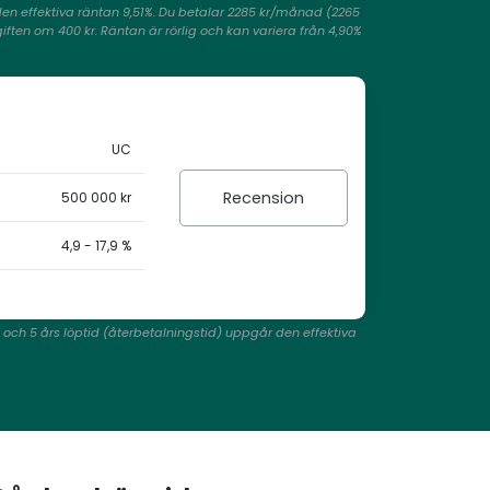
den effektiva räntan 9,51%. Du betalar 2285 kr/månad (2265
iften om 400 kr. Räntan är rörlig och kan variera från 4,90%
UC
Recension
500 000 kr
4,9 - 17,9 %
% och 5 års löptid (återbetalningstid) uppgår den effektiva