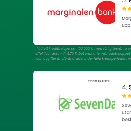
3.
M
Marg
upp 
Vid ett kreditbelopp om 100 000 kr med rörlig årsränta o
effektiva räntan till 6,70 %. Det ordinarie månadsbeloppet
och avgifter är oförändrade under hela kreditperioden. Avru
PRISGARANTI!
4.
Seve
utan
bes